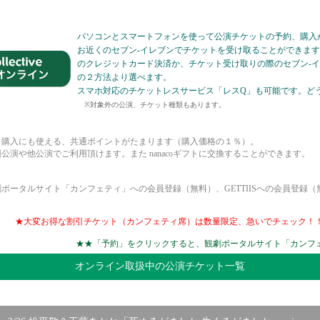
パソコンとスマートフォンを使って公演チケットの予約、購入
お近くのセブン-イレブンでチケットを受け取ることができま
のクレジットカード決済か、チケット受け取りの際のセブン-
の２方法より選べます。
スマホ対応のチケットレスサービス「レスQ」も可能です。ど
※対象外の公演、チケット種類もあります。
ト購入にも使える、共通ポイントがたまります（購入価格の１％）。
公演や他公演でご利用頂けます。また nanacoギフトに交換することができます。
ポータルサイト「カンフェティ」への会員登録（無料）、GETTIISへの会員登録
★大変お得な割引チケット（カンフェティ席）は数量限定、急いでチェック！
★★「予約」をクリックすると、観劇ポータルサイト「カンフ
オンライン取扱中の公演チケット一覧