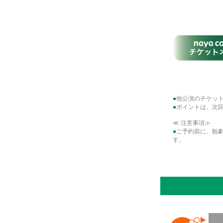
●
他公演のチケッ
●
ポイントは、次回
≪ 注意事項≫
●
ご予約前に、観劇
す。