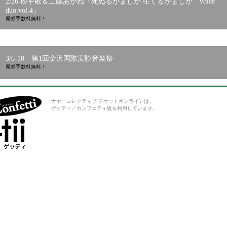
2/26 松平敬＆工藤あかね「死ぬるがましか 生くるがましか voice
duo vol.4」
発券手数料無料！
3/6-10 第1回金沢国際実験音楽祭
発券手数料無料！
ナヤ・コレクティブ チケットオンラインは、
ゲッティ／カンフェティ版を利用しています。