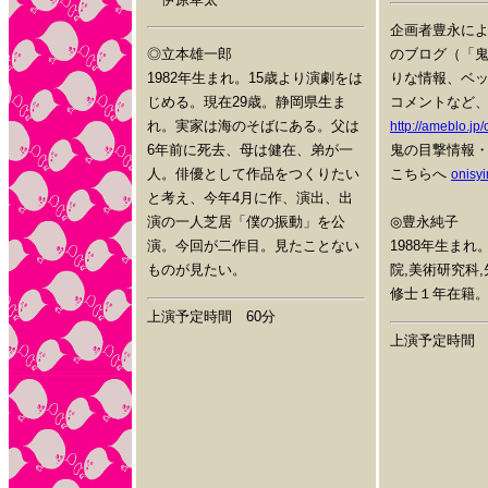
企画者豊永に
◎立本雄一郎
のブログ（「
1982年生まれ。15歳より演劇をは
りな情報、ベ
じめる。現在29歳。静岡県生ま
コメントなど
れ。実家は海のそばにある。父は
http://ameblo.jp
6年前に死去、母は健在、弟が一
鬼の目撃情報
人。俳優として作品をつくりたい
こちらへ
onisy
と考え、今年4月に作、演出、出
演の一人芝居「僕の振動」を公
◎豊永純子
演。今回が二作目。見たことない
1988年生ま
ものが見たい。
院,美術研究科
修士１年在籍
上演予定時間 60分
上演予定時間 