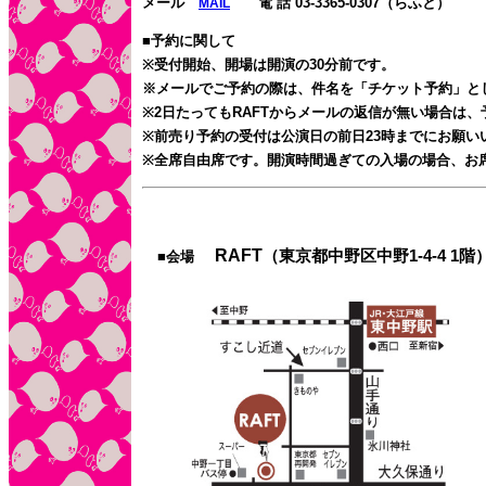
メール
電 話
03-3365-0307
（らふと）
MAIL
■予約に関して
※受付開始、開場は開演の30分前です。
※メールでご予約の際は、件名を「チケット予約」と
※2日たってもRAFTからメールの返信が無い場合は
※前売り予約の受付は公演日の前日23時までにお願い
※全席自由席です。開演時間過ぎての入場の場合、お
RAFT
（東京都中野区中野1-4-4 1階
■会場