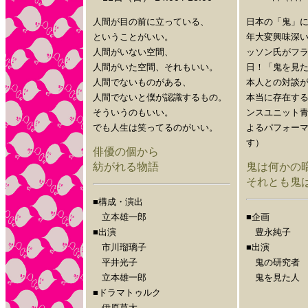
人間が目の前に立っている、
日本の「鬼」
ということがいい。
年大変興味深
人間がいない空間、
ッソン氏がフ
人間がいた空間、それもいい。
日！「鬼を見
人間でないものがある、
本人との対談
人間でないと僕が認識するもの。
本当に存在す
そういうのもいい。
ンスユニット
でも人生は笑ってるのがいい。
よるパフォー
す）
俳優の個から
紡がれる物語
鬼は何かの
それとも鬼
■構成・演出
立本雄一郎
■企画
■出演
豊永純子
市川瑠璃子
■出演
平井光子
鬼の研究者 
立本雄一郎
鬼を見た人 
■ドラマトゥルク
かんだ
伊原草太