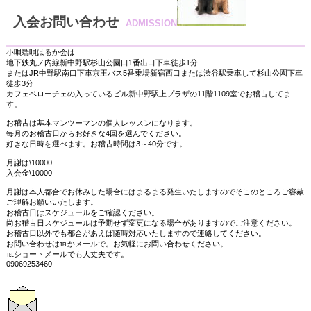
入会お問い合わせ
ADMISSION
小唄端唄はるか会は
地下鉄丸ノ内線新中野駅杉山公園口1番出口下車徒歩1分
またはJR中野駅南口下車京王バス5番乗場新宿西口または渋谷駅乗車して杉山公園下車
徒歩3分
カフェベローチェの入っているビル新中野駅上プラザの11階1109室でお稽古してま
す。
お稽古は基本マンツーマンの個人レッスンになります。
毎月のお稽古日からお好きな4回を選んでください。
好きな日時を選べます。お稽古時間は3～40分です。
月謝は\10000
入会金\10000
月謝は本人都合でお休みした場合にはまるまる発生いたしますのでそこのところご容赦
ご理解お願いいたします。
お稽古日はスケジュールをご確認ください。
尚お稽古日スケジュールは予期せず変更になる場合がありますのでご注意ください。
お稽古日以外でも都合があえば随時対応いたしますので連絡してください。
お問い合わせは℡かメールで。お気軽にお問い合わせください。
℡ショートメールでも大丈夫です。
09069253460