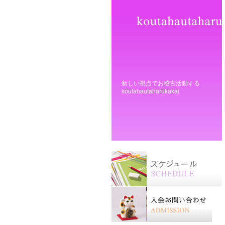
新しい視点でお稽古活動する
koutahautaharukakai