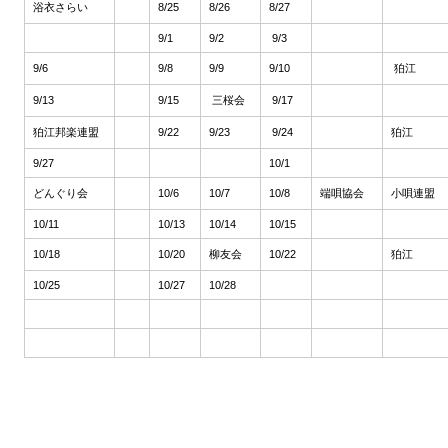
浴衣さらい
8/25
8/26
8/27
9/1
9/2
9/3
9/6
9/8
9/9
9/10
狛江
9/13
9/15
三桜会
9/17
狛江邦楽連盟
9/22
9/23
9/24
狛江
9/27
10/1
どんぐり会
10/6
10/7
10/8
端唄協会
小唄連盟
10/11
10/13
10/14
10/15
10/18
10/20
柳友会
10/22
狛江
10/25
10/27
10/28