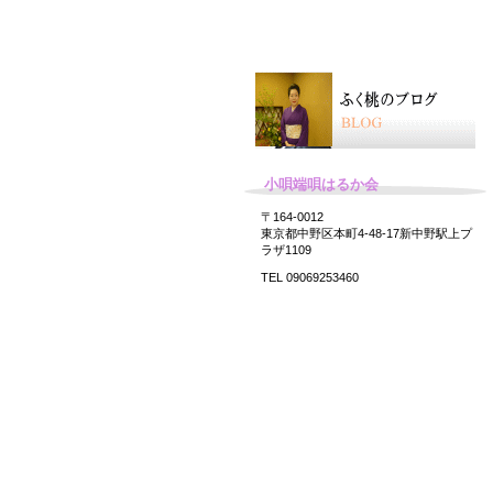
小唄端唄はるか会
〒164-0012
東京都中野区本町4-48-17新中野駅上プ
ラザ1109
TEL 09069253460