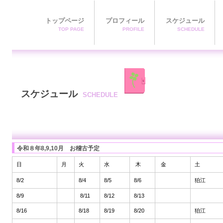
トップページ
プロフィール
スケジュール
TOP PAGE
PROFILE
SCHEDULE
スケジュール
SCHEDULE
令和８年8,9,10月 お稽古予定
日
月
火
水
木
金
土
8/2
8/4
8/5
8/6
狛江
8/9
8/11
8/12
8/13
8/16
8/18
8/19
8/20
狛江