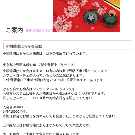
ご案内
INFORMATION
小唄端唄はるか会活動
小唄端唄はるか会お稽古は、以下の場所で行っています。
東京都中野区本町4-48-17新中野駅上プラザ1109
小唄端唄はるか会は東京メトロ丸の内線新中野駅下車1番出口でてすぐ
カフェベローチェの入っているビルの11階にあります。
JR中野駅南口下車新宿西口行きバスで杉山公園下車すぐにあります。
はるか会のお稽古はマンツーマンのレッスンです。
お稽古システムは毎月のお稽古日から4回好きな日にお稽古できます。
詳しくはスケジュールで今月のお稽古日を確認してください。
入会金\10000
月謝\10000です。
月謝は都合でお稽古をお休みしても発生いたしますからご注意してください。
三味線などはお稽古場にありますからてぶらで大丈夫です。
尚、お稽古日は予期せず変更になる場合もあります。